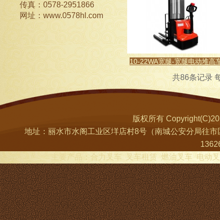
传真：0578-2951866
网址：www.0578hl.com
10-22WA宽腿-宽腿电动堆高
共
86
条记录 
版权所有 Copyright(
地址：丽水市水阁工业区垟店村8号（南城公安分局往市区方向50
13
主要产品：合力叉车 叉车租赁 燃油叉车 电动叉