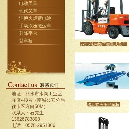
电动叉车
现代叉车
淄博火炬蓄电池
手动液压搬运车
升降平台
登车桥
2-3.5吨内燃平衡重式叉车
地址：丽水市水阁工业区
垟店村8号（南城公安分局
移动式液压登车桥
往市区方向50M）
联系人：石先生
13626783898
电话：0578-2951866