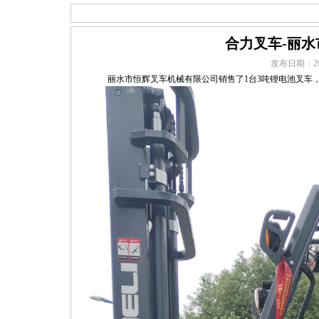
合力叉车-丽
发布日期：
2
丽水市恒辉叉车机械有限公司销售了1台3吨锂电池叉车，